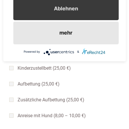
Einzelzimmer (79,00 €)
Ablehnen
Doppelzimmer (110,00 €)
mehr
Appartement 2 Personen (120,00 €)
Appartement (groß) 2 Personen (130,00 €)
Powered by
&
Kinderzustellbett (25,00 €)
Aufbettung (25,00 €)
Zusätzliche Aufbettung (25,00 €)
Anreise mit Hund (8,00 – 10,00 €)