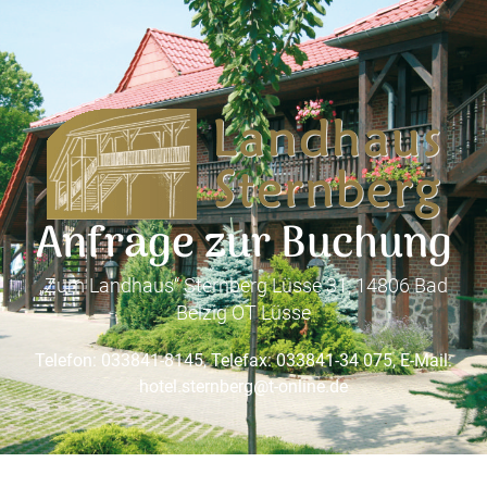
Anfrage zur Buchung
„Zum Landhaus“ Sternberg Lüsse 31, 14806 Bad
Belzig OT Lüsse
Telefon: 033841-8145, Telefax: 033841-34 075, E-Mail:
hotel.sternberg@t-online.de