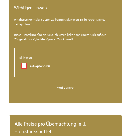
Wichtiger Hinweis!
Um dieses Formular nutzen zu können, aktivieren Sie bitte den Dienst
„reCaptcha v3“.
Diese Einstellung finden Sie auch unten links nach einem Klick auf den
"Fingerabdruck", im Menüpunkt "Funktionell".
aktivieren:
reCaptcha v3
konfigurieren
Alle Preise pro Übernachtung inkl.
Frühstücksbüffet.