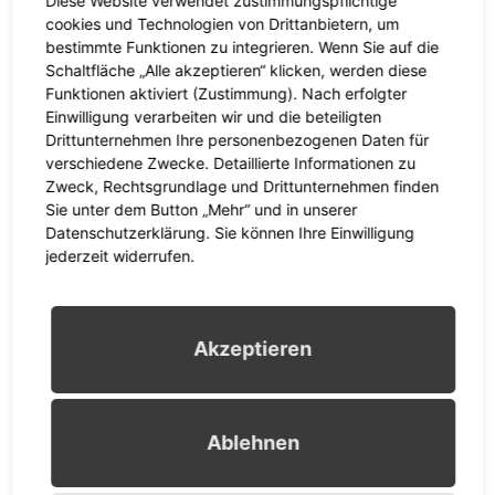
cookies und Technologien von Drittanbietern, um
bestimmte Funktionen zu integrieren. Wenn Sie auf die
Burgunde Sternberg
Schaltfläche „Alle akzeptieren“ klicken, werden diese
Lüsse 31
Funktionen aktiviert (Zustimmung). Nach erfolgter
14806 Bad Belzig OT Lüsse
Einwilligung verarbeiten wir und die beteiligten
Drittunternehmen Ihre personenbezogenen Daten für
verschiedene Zwecke. Detaillierte Informationen zu
Kontakt
Zweck, Rechtsgrundlage und Drittunternehmen finden
Sie unter dem Button „Mehr“ und in unserer
Datenschutzerklärung. Sie können Ihre Einwilligung
Telefon: 033841-8145
jederzeit widerrufen.
Telefax: 033841-34 075
E-Mail: hotel.sternberg@t-online.de
Akzeptieren
Umsatzsteuer-ID
Ablehnen
Umsatzsteuer-Identifikationsnummer gemäß § 27 a
Umsatzsteuergesetz: