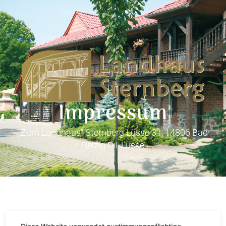
Impressum
„Zum Landhaus“ Sternberg Lüsse 31, 14806 Bad
Belzig OT Lüsse
Impressum
Diese Website verwendet zustimmungspflichtige